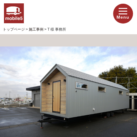
Menu
トップページ
>
施工事例
>
T 様 事務所