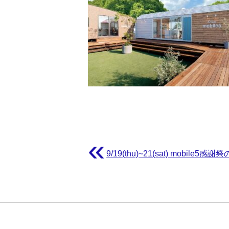
«
9/19(thu)~21(sat) mobile5感