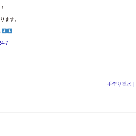
！
ります。
ら
24-7
手作り香水