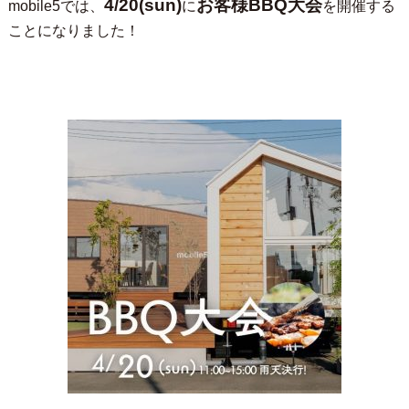
4/20(sun)
お客様BBQ大会
mobile5では、
に
を開催する
ことになりました！