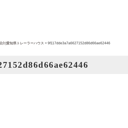
紹介|愛知県トレーラーハウス
>
9f117dde3a7a6627152d86d66ae62446
27152d86d66ae62446